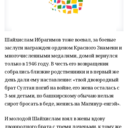
Шайхислам Ибрагимов тоже воевал, за боевые
заслуги награжден орденом Красного Знамени и
многочисленными медалями, домой вернулся
только в 1946 году. В честь его возвращения
собрались близкие родственники и в первый же
день дали ему наставление: «твой двоюродный
брат Султан погиб на войне, его жена осталась с
3-мя детьми, по башкирскому обычаю нельзя
сирот бросать в беде, женись на Магинур-енгэй».
И молодой Шайхислам взял в жены вдову
двоюродного брата с тремя дочерьми, к тому же